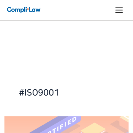
콘
텐
츠
로
건
너
뛰
기
#ISO9001