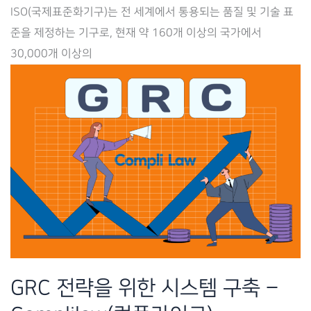
높
ISO(국제표준화기구)는 전 세계에서 통용되는 품질 및 기술 표
이
준을 제정하는 기구로, 현재 약 160개 이상의 국가에서
는
30,000개 이상의
ISO
인
증
–
컴
플
라
이
로
(Complilaw)
GRC 전략을 위한 시스템 구축 –