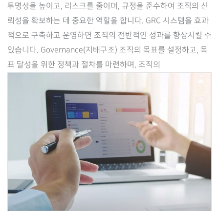
투명성을 높이고, 리스크를 줄이며, 규정을 준수하여 조직의 신
스
뢰성을 확보하는 데 중요한 역할을 합니다. GRC 시스템을 효과
크
적으로 구축하고 운영하면 조직의 전반적인 성과를 향상시킬 수
+컴
있습니다. Governance(지배구조) 조직의 목표를 설정하고, 목
플
표 달성을 위한 정책과 절차를 마련하며, 조직의
라
이
언
스)
통
합
관
리
솔
루