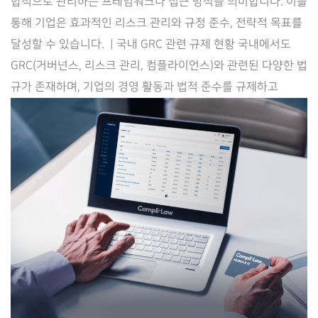
합적으로 관리하는 프레임워크나 접근 방식을 의미합니다. 이를
위
통해 기업은 효과적인 리스크 관리와 규정 준수, 전략적 목표를
한
달성할 수 있습니다. ​ | 국내 GRC 관련 규제 현황 국내에서도
시
GRC(거버넌스, 리스크 관리, 컴플라이언스)와 관련된 다양한 법
스
규가 존재하며, 기업의 경영 활동과 법적 준수를 규제하고
템
구
축
–
Complilaw(컴
플
라
이
로)