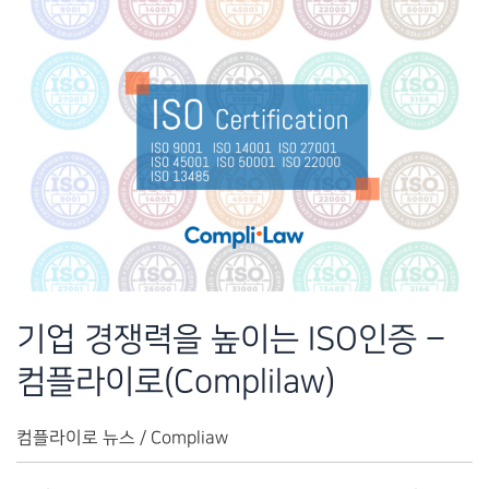
한
ISO
인
증
관
리
–
Complilaw(컴
플
라
기업 경쟁력을 높이는 ISO인증 –
이
컴플라이로(Complilaw)
로)
컴플라이로 뉴스
/
Compliaw