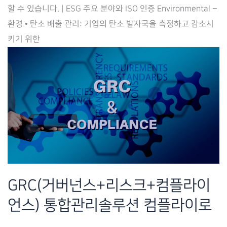
위
할 수 있습니다. | ESG 주요 분야와 ISO 인증 Environmental –
한
환경 • 탄소 배출 관리: 기업의 탄소 발자국을 측정하고 감소시
ESG
키기 위한
솔
루
션
컴
플
라
이
로
(Complilaw)
GRC(거버넌스+리스크+컴플라이
언스) 통합관리솔루션 컴플라이로