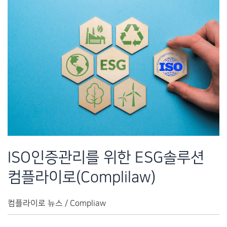
루
션
Complilaw(컴
플
라
이
로)
ISO인증관리를 위한 ESG솔루션
컴플라이로(Complilaw)
컴플라이로 뉴스
/
Compliaw