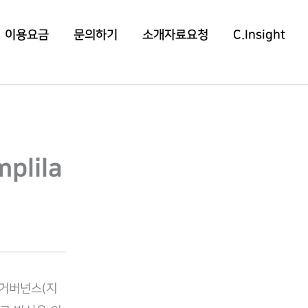
이용요금
문의하기
소개자료요청
C.Insight
plila
직이 거버넌스(지