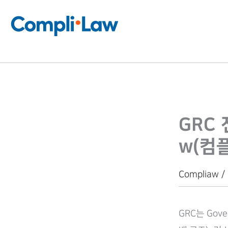
콘
텐
츠
로
건
너
뛰
GRC 
기
w(컴
Compliaw /
GRC는 Gove