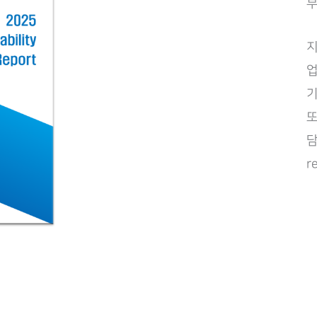
부
지
업
기
또
담
r