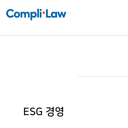
콘
텐
츠
로
건
너
뛰
기
ESG 경영