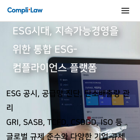
콘
텐
츠
ESG시대,
지속가능경영을
로
건
위한
통합 ESG-
너
뛰
컴플라이언스 플랫폼
기
ESG 공시, 공급망 진단, 탄소배출량 관
리
GRI, SASB, TCFD, CSDDD, ISO 등
글로벌 규제 준수와 다양한 기업 규제