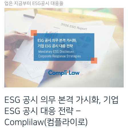
업은 지금부터 ESG공시 대응을
년,
데
이
터
와
시
스
템
기
반
KSSB
ESG 공시 의무 본격 가시화, 기업
대
ESG 공시 대응 전략 –
응
로
Complilaw(컴플라이로)
드