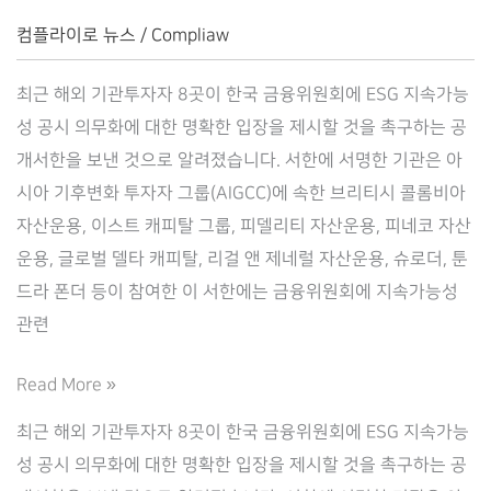
Complilaw(컴
컴플라이로 뉴스
/
Compliaw
플
라
최근 해외 기관투자자 8곳이 한국 금융위원회에 ESG 지속가능
이
성 공시 의무화에 대한 명확한 입장을 제시할 것을 촉구하는 공
로)
개서한을 보낸 것으로 알려졌습니다. 서한에 서명한 기관은 아
시아 기후변화 투자자 그룹(AIGCC)에 속한 브리티시 콜롬비아
자산운용, 이스트 캐피탈 그룹, 피델리티 자산운용, 피네코 자산
운용, 글로벌 델타 캐피탈, 리걸 앤 제네럴 자산운용, 슈로더, 툰
드라 폰더 등이 참여한 이 서한에는 금융위원회에 지속가능성
관련
한
Read More »
국
최근 해외 기관투자자 8곳이 한국 금융위원회에 ESG 지속가능
ESG
성 공시 의무화에 대한 명확한 입장을 제시할 것을 촉구하는 공
공