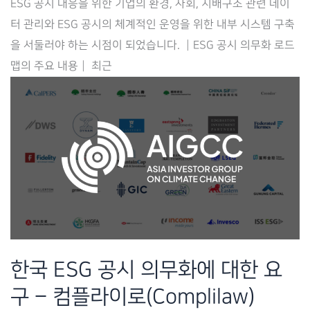
ESG 공시 대응을 위한 기업의 환경, 사회, 지배구조 관련 데이
본
터 관리와 ESG 공시의 체계적인 운영을 위한 내부 시스템 구축
격
을 서둘러야 하는 시점이 되었습니다. ┃ESG 공시 의무화 로드
가
맵의 주요 내용┃ 최근
시
화,
기
업
ESG
공
시
대
응
전
한국 ESG 공시 의무화에 대한 요
략
구 – 컴플라이로(Complilaw)
–