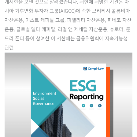
개서한을 보낸 것으로 알려졌습니다. 서한에 서명한 기관은 아
시
시아 기후변화 투자자 그룹(AIGCC)에 속한 브리티시 콜롬비아
의
자산운용, 이스트 캐피탈 그룹, 피델리티 자산운용, 피네코 자산
무
운용, 글로벌 델타 캐피탈, 리걸 앤 제네럴 자산운용, 슈로더, 툰
화
드라 폰더 등이 참여한 이 서한에는 금융위원회에 지속가능성
에
관련
대
한
요
구
–
컴
플
라
이
로