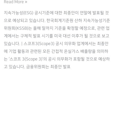
국
Read More »
내
지속가능성(ESG) 공시기준에 대한 최종안이 연말에 발표될 것
ESG
으로 예상되고 있습니다. 한국회계기준원 산하 지속가능성기준
공
위원회(KSSB)는 올해 말까지 기준을 확정할 예정으로, 관련 업
시
계에서는 구체적 발표 시기를 미국 대선 이후가 될 것으로 보고
기
있습니다. | 스코프3(Scope3) 공시 의무화 업계에서는 최종안
준
에 기업 활동과 관련된 모든 간접적 온실가스 배출량을 의미하
연
는 ‘스코프 3(Scope 3)’의 공시 의무화가 포함될 것으로 예상하
말
고 있습니다. 금융위원회는 최종안 발표
발
표
예
상
–
컴