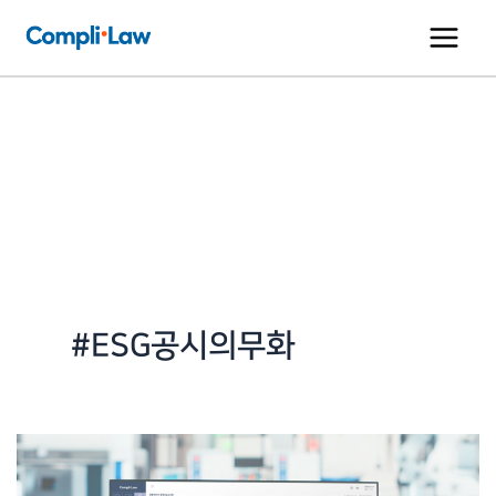
콘
텐
츠
로
건
너
뛰
기
#ESG공시의무화