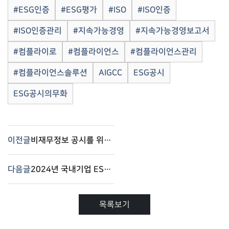
#ESG인증
#ESG평가
#ISO
#ISO인증
#ISO인증관리
#지속가능경영
#지속가능경영보고서
#컴플라이로
#컴플라이언스
#컴플라이언스관리
#컴플라이언스솔루션
AIGCC
ESG공시
ESG공시의무화
이전글
비재무정보 공시를 위한 컴플라이언스 관리 – 컴플라이로(Complilaw)
다음글
2024년 국내기업 ESG 평가 발표 – 컴플라이로(Complilaw)
목록보기