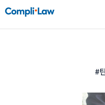
콘
텐
츠
로
건
너
뛰
기
#