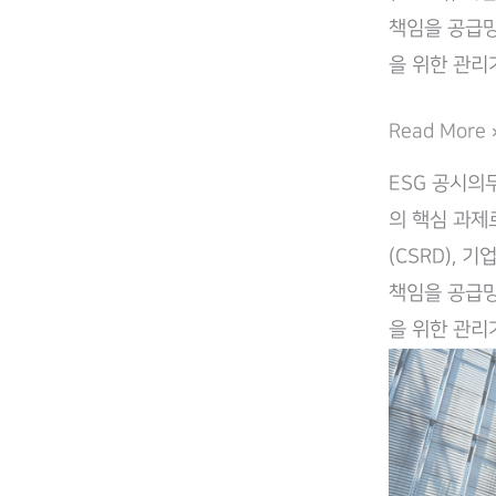
책임을 공급망
(Complilaw)
을 위한 관리
NZaaS,
Read More 
탄
ESG 공시의
소
의 핵심 과제
중
(CSRD), 
립
책임을 공급망
SaaS
을 위한 관리
기
반
ESG-
컴
플