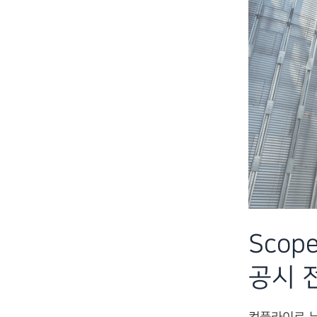
라
이
언
스
통
합
관
리
전
략
Scop
–
공시 전
컴
플