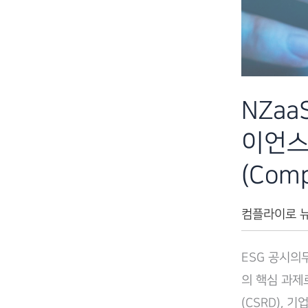
합
ESG
관
리
체
NZaa
계
이언스
구
축
(Comp
–
컴
컴플라이로 
플
ESG 공시의
라
의 핵심 과제
이
(CSRD), 
로