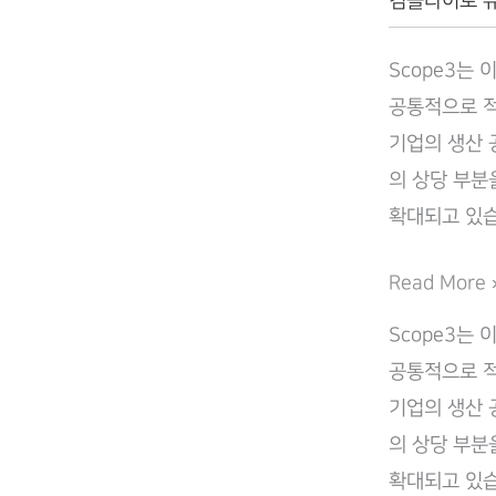
컴플라이로 
라
이
Scope3는 
로
공통적으로 적
(Complilaw)
기업의 생산 
의 상당 부분
확대되고 있습니
Scope
Read More 
3
Scope3는 
대
공통적으로 적
응
기업의 생산 
과
의 상당 부분
공
확대되고 있습니