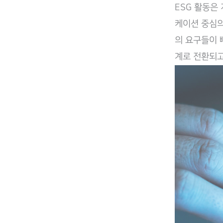
ESG 활동은
공
케이션 중심의
급
의 요구들이 
망,
계로 전환되고
규
제
대
응
을
위
한
기
업
통