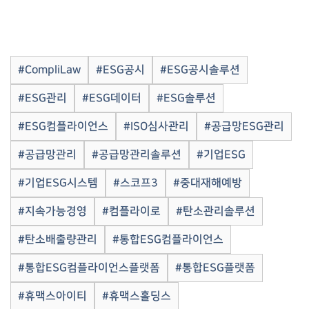
#CompliLaw
#ESG공시
#ESG공시솔루션
#ESG관리
#ESG데이터
#ESG솔루션
#ESG컴플라이언스
#ISO심사관리
#공급망ESG관리
#공급망관리
#공급망관리솔루션
#기업ESG
#기업ESG시스템
#스코프3
#중대재해예방
#지속가능경영
#컴플라이로
#탄소관리솔루션
#탄소배출량관리
#통합ESG컴플라이언스
#통합ESG컴플라이언스플랫폼
#통합ESG플랫폼
#휴맥스아이티
#휴맥스홀딩스