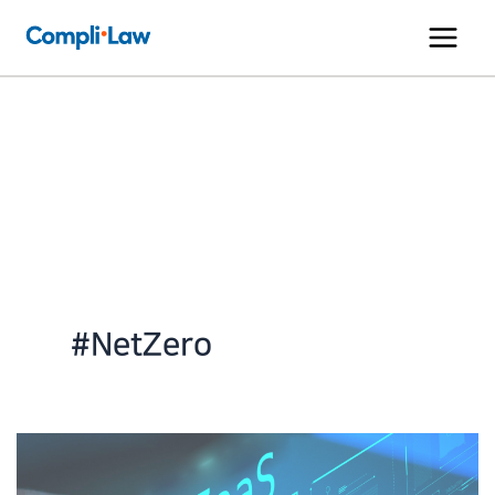
콘
텐
츠
로
건
너
뛰
기
#NetZero