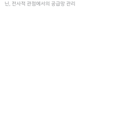
닌, 전사적 관점에서의 공급망 관리
ESG-
컴
플
라
이
언
스
통
합
관
리
전
략
–
컴