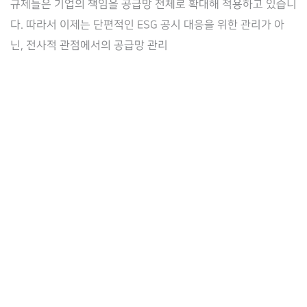
규제들은 기업의 책임을 공급망 전체로 확대해 적용하고 있습니
기
다. 따라서 이제는 단편적인 ESG 공시 대응을 위한 관리가 아
반
닌, 전사적 관점에서의 공급망 관리
ESG-
컴
플
라
이
언
스
통
합
관
리
전
략