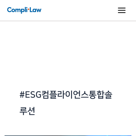
콘
텐
츠
로
건
너
뛰
기
#ESG컴플라이언스통합솔
루션