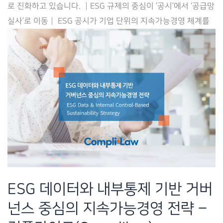
로 진화하고 있습니다. ┃ESG 규제의 중심이 ‘공시’에서 ‘공급망
급
실사’로 이동┃ ESG 공시가 기업 단위의 지속가능경영 체계를
망
실
사
대
응
을
위
한
기
업
관
ESG 데이터와 내부통제 기반 거버
리
넌스 중심의 지속가능경영 전략 –
체
계