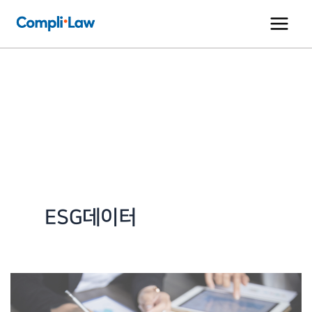
콘
텐
츠
로
건
너
뛰
기
ESG데이터