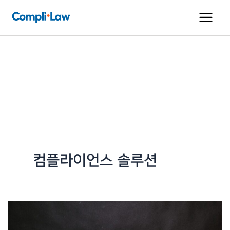
콘
텐
츠
로
건
너
뛰
기
컴플라이언스 솔루션