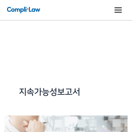
콘
텐
츠
로
건
너
뛰
기
지속가능성보고서