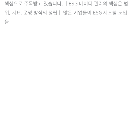
핵심으로 주목받고 있습니다. ┃ESG 데이터 관리의 핵심은 범
통
위, 지표, 운영 방식의 정립┃ 많은 기업들이 ESG 시스템 도입
제
을
기
반
거
버
넌
스
중
심
의
지
속
가
능