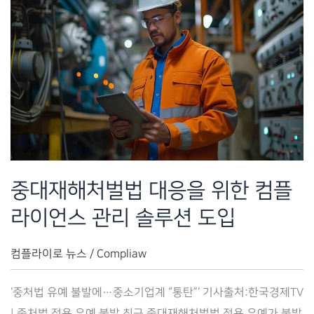
한
기
업
컴
플
라
이
언
스
중대재해처벌법 대응을 위한 컴플
의
라이언스 관리 솔루션 도입
강
화
컴플라이로 뉴스
/
Compliaw
–
컴
‘중처법 유예 불발에…중소기업계 “통탄”‘ 기사출처:한국경제TV
플
| 중처법 적용 유예 불발 최근 중대재해처벌법 적용 유예가 불발