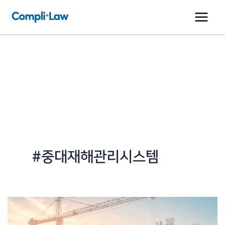
콘
텐
츠
로
건
너
뛰
기
#중대재해관리시스템