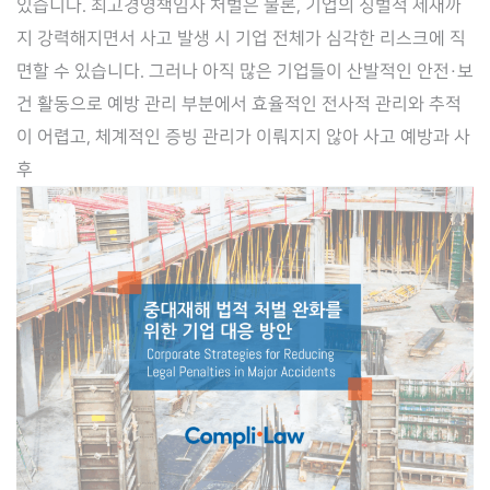
있습니다. 최고경영책임자 처벌은 물론, 기업의 징벌적 제재까
리
지 강력해지면서 사고 발생 시 기업 전체가 심각한 리스크에 직
스
면할 수 있습니다. 그러나 아직 많은 기업들이 산발적인 안전·보
크
건 활동으로 예방 관리 부분에서 효율적인 전사적 관리와 추적
최
이 어렵고, 체계적인 증빙 관리가 이뤄지지 않아 사고 예방과 사
소
후
화
를
위
한
전
사
적
관
리
플