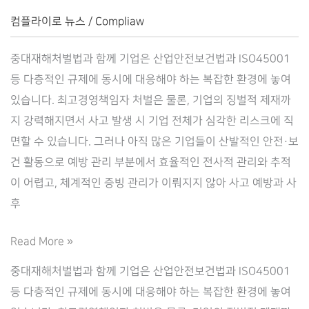
컴
컴플라이로 뉴스
/
Compliaw
플
중대재해처벌법과 함께 기업은 산업안전보건법과 ISO45001
라
등 다층적인 규제에 동시에 대응해야 하는 복잡한 환경에 놓여
이
있습니다. 최고경영책임자 처벌은 물론, 기업의 징벌적 제재까
로
지 강력해지면서 사고 발생 시 기업 전체가 심각한 리스크에 직
(Complilaw)
면할 수 있습니다. 그러나 아직 많은 기업들이 산발적인 안전·보
건 활동으로 예방 관리 부분에서 효율적인 전사적 관리와 추적
이 어렵고, 체계적인 증빙 관리가 이뤄지지 않아 사고 예방과 사
후
중
Read More »
대
중대재해처벌법과 함께 기업은 산업안전보건법과 ISO45001
재
등 다층적인 규제에 동시에 대응해야 하는 복잡한 환경에 놓여
해