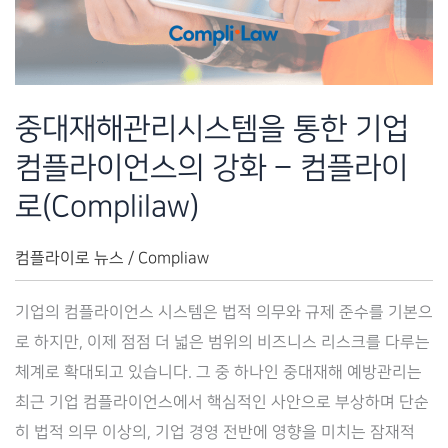
방
안
–
컴
중대재해관리시스템을 통한 기업
플
컴플라이언스의 강화 – 컴플라이
라
이
로(Complilaw)
로
(CompliLaw)
컴플라이로 뉴스
/
Compliaw
기업의 컴플라이언스 시스템은 법적 의무와 규제 준수를 기본으
로 하지만, 이제 점점 더 넓은 범위의 비즈니스 리스크를 다루는
체계로 확대되고 있습니다. 그 중 하나인 중대재해 예방관리는
최근 기업 컴플라이언스에서 핵심적인 사안으로 부상하며 단순
히 법적 의무 이상의, 기업 경영 전반에 영향을 미치는 잠재적