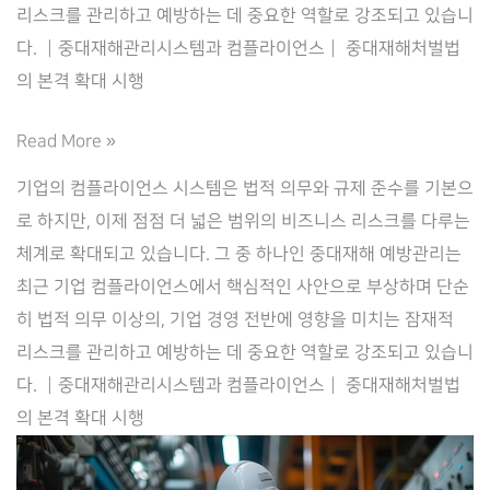
리스크를 관리하고 예방하는 데 중요한 역할로 강조되고 있습니
다. ┃중대재해관리시스템과 컴플라이언스┃ 중대재해처벌법
의 본격 확대 시행
중
Read More »
대
기업의 컴플라이언스 시스템은 법적 의무와 규제 준수를 기본으
재
로 하지만, 이제 점점 더 넓은 범위의 비즈니스 리스크를 다루는
해
체계로 확대되고 있습니다. 그 중 하나인 중대재해 예방관리는
관
최근 기업 컴플라이언스에서 핵심적인 사안으로 부상하며 단순
리
히 법적 의무 이상의, 기업 경영 전반에 영향을 미치는 잠재적
시
리스크를 관리하고 예방하는 데 중요한 역할로 강조되고 있습니
스
다. ┃중대재해관리시스템과 컴플라이언스┃ 중대재해처벌법
템
의 본격 확대 시행
을
통