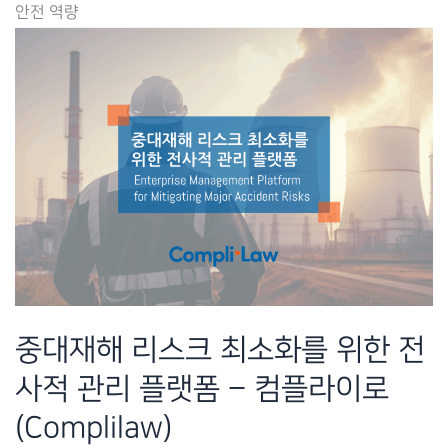
안전 역량
예
방
으
로,
건
설
업
안
전
관
리
중대재해 리스크 최소화를 위한 전
의
사적 관리 플랫폼 – 컴플라이로
전
환
(Complilaw)
–