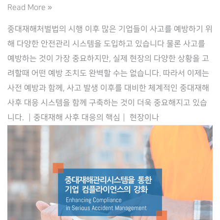
중
Read More »
대
중대재해처벌법의 시행 이후 많은 기업들이 사고를 예방하기 위
재
해 다양한 안전관리 시스템을 도입하고 있습니다 물론 사고를
해
예방하는 것이 가장 중요하지만, 실제 현장의 다양한 상황을 고
처
려할때 어떤 예방 조치도 완벽할 수는 없습니다. 따라서 이제는
벌
사전 예방과 함께, 사고 발생 이후를 대비한 체계적인 중대재해
완
사후 대응 시스템을 함께 구축하는 것이 더욱 중요해지고 있습
화
니다. ┃중대재해 사후 대응의 핵심┃ 현장이나
를
위
한
기
업
대
응