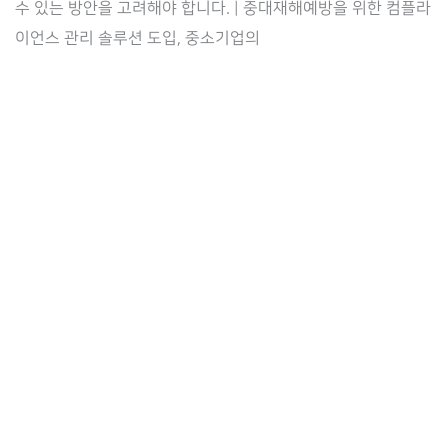
수 있는 방안을 고려해야 합니다. | 중대재해예방을 위한 컴플라
응
이언스 관리 솔루션 도입, 중소기업의
을
위
한
컴
플
라
이
언
스
관
리
솔
루
션