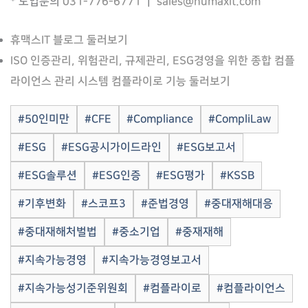
* 도입문의
031-776-6771
｜
sales@humaxit.com
휴맥스IT 블로그 둘러보기
ISO 인증관리, 위험관리, 규제관리, ESG경영을 위한 종합 컴플
라이언스 관리 시스템 컴플라이로 기능 둘러보기
#50인미만
#CFE
#Compliance
#CompliLaw
#ESG
#ESG공시가이드라인
#ESG보고서
#ESG솔루션
#ESG인증
#ESG평가
#KSSB
#기후변화
#스코프3
#준법경영
#중대재해대응
#중대재해처벌법
#중소기업
#중재재해
#지속가능경영
#지속가능경영보고서
#지속가능성기준위원회
#컴플라이로
#컴플라이언스