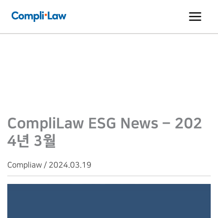
콘
텐
츠
로
건
너
뛰
기
CompliLaw ESG News – 202
4년 3월
Compliaw / 2024.03.19