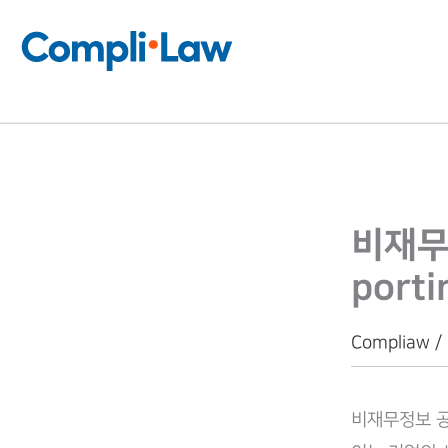
콘
텐
츠
로
건
너
뛰
비재무정
기
porti
Compliaw /
비재무정보 공