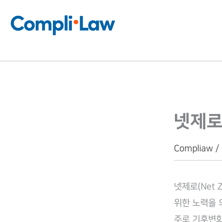
콘
텐
츠
로
건
너
뛰
넷제로 
기
Compliaw /
넷제로(Net
위한 노력을 
주로 기후변화