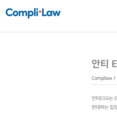
콘
텐
츠
로
건
너
뛰
안티 E
기
Compliaw /
안티ESG는 ES
반대하는 입장