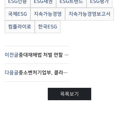
ESG인증
ESG채권
ESG트렌드
ESG평가
국제ESG
지속가능경영
지속가능경영보고서
컴플라이로
한국ESG
이전글
중대재해법 처벌 면할 길 있다…“안전관리체계 구축 필요”
다음글
중소벤처기업부, 클라우드형 스마트공장솔루션 지원대상으로 휴맥스홀딩스 컨소시엄선정
목록보기