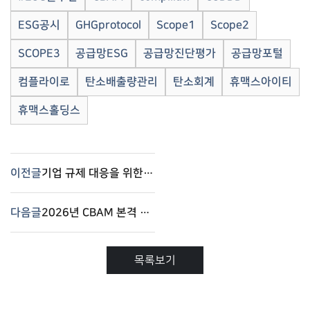
ESG공시
GHGprotocol
Scope1
Scope2
SCOPE3
공급망ESG
공급망진단평가
공급망포털
컴플라이로
탄소배출량관리
탄소회계
휴맥스아이티
휴맥스홀딩스
이전글
기업 규제 대응을 위한 ESG 공시, 실사, 거버넌스 통합 전략 – 컴플라이로(Complilaw)
다음글
2026년 CBAM 본격 시행에 따른 기업 대응 방안 – Complilaw(컴플라이로)
목록보기