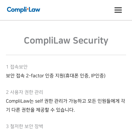
콘
텐
츠
로
CompliLaw Security
건
너
뛰
기
1 접속보안
보안 접속 2-factor 인증 지원(휴대폰 인증, IP인증)
2 사용자 권한 관리
CompliLaw는 self 권한 관리가 가능하고 모든 인원들에게 각
기 다른 권한을 제공할 수 있습니다.
3 철저한 보안 장벽