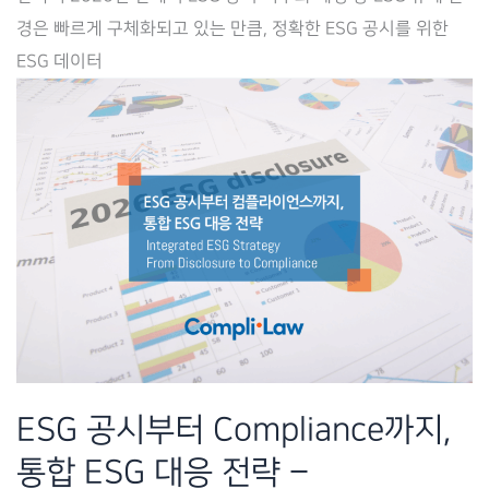
시
경은 빠르게 구체화되고 있는 만큼, 정확한 ESG 공시를 위한
작,
ESG 데이터
ESG
데
이
터
관
리
–
Complilaw(컴
플
라
이
ESG 공시부터 Compliance까지,
로)
통합 ESG 대응 전략 –