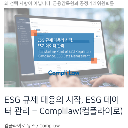
의 선택 사항이 아닙니다. 금융감독원과 공정거래위원회를
한
ESG
공
시,
실
사,
거
버
넌
스
통
ESG 규제 대응의 시작, ESG 데이
합
터 관리 – Complilaw(컴플라이로)
전
략
컴플라이로 뉴스
/
Compliaw
–