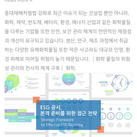
학
중대재해처벌법 강화로 최근 이슈가 되는 건설업 뿐만 아니라,
산
화학, 제약, 반도체, 배터리, 환경, 에너지 산업과 같은 화학물질
업
을 다루는 기업들 또한 안전, 보건 관리 체계의 전면적인 재점검
에
과 개선이 요구되고 있습니다. 생산, 연구, 제조 과정에서 취급
서
하는 다양한 유해화학물질 또한 작은 사고라도 대규모 인명, 환
의
경 피해로 이어질 위험이 높기 때문입니다. ┃화학 물질의 위험
전
성 관리와 전사적 체계 구축┃ 화학,
사
적
중
대
재
해
예