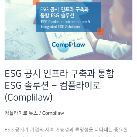
이
터
의
중
요
성
–
컴
ESG 공시 인프라 구축과 통합
플
ESG 솔루션 – 컴플라이로
라
이
(Complilaw)
로
(Complilaw)
컴플라이로 뉴스
/
Compliaw
ESG 공시가 기업의 지속 가능성과 투명성을 나타내는 중요한