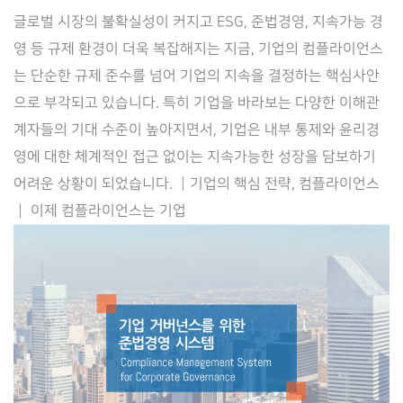
플
글로벌 시장의 불확실성이 커지고 ESG, 준법경영, 지속가능 경
라
영 등 규제 환경이 더욱 복잡해지는 지금, 기업의 컴플라이언스
이
는 단순한 규제 준수를 넘어 기업의 지속을 결정하는 핵심사안
언
으로 부각되고 있습니다. 특히 기업을 바라보는 다양한 이해관
스
계자들의 기대 수준이 높아지면서, 기업은 내부 통제와 윤리경
고
영에 대한 체계적인 접근 없이는 지속가능한 성장을 담보하기
도
어려운 상황이 되었습니다. ┃기업의 핵심 전략, 컴플라이언스
화
┃ 이제 컴플라이언스는 기업
를
위
한
통
합
관
리