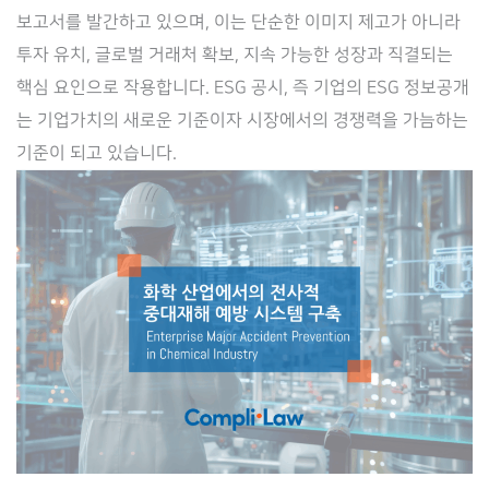
부
보고서를 발간하고 있으며, 이는 단순한 이미지 제고가 아니라
터
투자 유치, 글로벌 거래처 확보, 지속 가능한 성장과 직결되는
Compliance
핵심 요인으로 작용합니다. ESG 공시, 즉 기업의 ESG 정보공개
까
는 기업가치의 새로운 기준이자 시장에서의 경쟁력을 가늠하는
지,
기준이 되고 있습니다.
통
합
ESG
대
응
전
략
–
Complilaw(컴
플