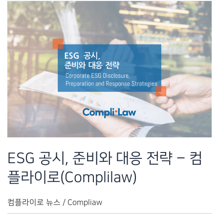
과
통
합
ESG
솔
루
션
–
컴
플
라
ESG 공시, 준비와 대응 전략 – 컴
이
플라이로(Complilaw)
로
(Complilaw)
컴플라이로 뉴스
/
Compliaw