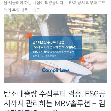
을 서둘러야 하는 시점이 되었습니다. ┃ESG 공시 의무화 로드
가
맵의 주요 내용┃ 최근
시
화,
기
업
ESG
공
시
대
응
전
략
탄소배출량 수집부터 검증, ESG공
–
시까지 관리하는 MRV솔루션 – 컴
Complilaw(컴
플