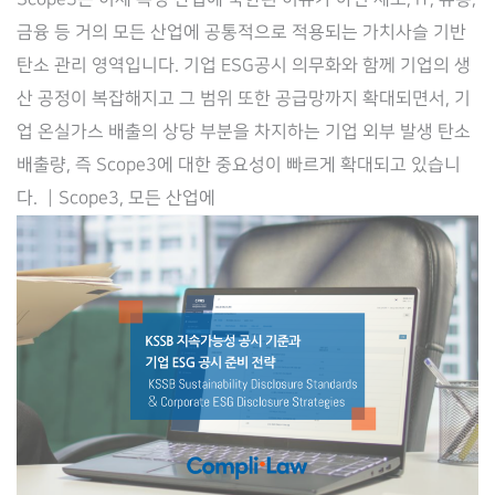
대
금융 등 거의 모든 산업에 공통적으로 적용되는 가치사슬 기반
응
탄소 관리 영역입니다. 기업 ESG공시 의무화와 함께 기업의 생
과
산 공정이 복잡해지고 그 범위 또한 공급망까지 확대되면서, 기
공
업 온실가스 배출의 상당 부분을 차지하는 기업 외부 발생 탄소
급
배출량, 즉 Scope3에 대한 중요성이 빠르게 확대되고 있습니
망
다. ┃Scope3, 모든 산업에
데
이
터
기
반
ESG
공
시
전