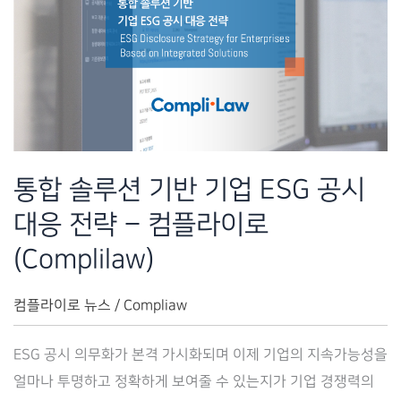
ESG
공
시
준
비
전
략
통합 솔루션 기반 기업 ESG 공시
–
대응 전략 – 컴플라이로
Complilaw(컴
플
(Complilaw)
라
이
컴플라이로 뉴스
/
Compliaw
로)
ESG 공시 의무화가 본격 가시화되며 이제 기업의 지속가능성을
얼마나 투명하고 정확하게 보여줄 수 있는지가 기업 경쟁력의