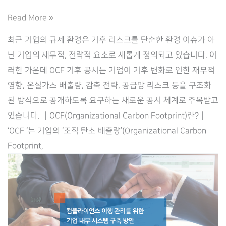
OCF
Read More »
기
최근 기업의 규제 환경은 기후 리스크를 단순한 환경 이슈가 아
후
닌 기업의 재무적, 전략적 요소로 새롭게 정의되고 있습니다. 이
공
러한 가운데 OCF 기후 공시는 기업이 기후 변화로 인한 재무적
시
영향, 온실가스 배출량, 감축 전략, 공급망 리스크 등을 구조화
와
된 방식으로 공개하도록 요구하는 새로운 공시 체계로 주목받고
기
있습니다. ┃OCF(Organizational Carbon Footprint)란?┃
업
‘OCF ‘는 기업의 ‘조직 탄소 배출량’(Organizational Carbon
의
Footprint,
대
응
방
안
–