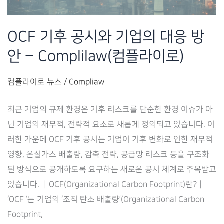
하
는
OCF 기후 공시와 기업의 대응 방
MRV
안 – Complilaw(컴플라이로)
솔
루
컴플라이로 뉴스
/
Compliaw
션
–
최근 기업의 규제 환경은 기후 리스크를 단순한 환경 이슈가 아
컴
닌 기업의 재무적, 전략적 요소로 새롭게 정의되고 있습니다. 이
플
러한 가운데 OCF 기후 공시는 기업이 기후 변화로 인한 재무적
라
영향, 온실가스 배출량, 감축 전략, 공급망 리스크 등을 구조화
이
된 방식으로 공개하도록 요구하는 새로운 공시 체계로 주목받고
로
있습니다. ┃OCF(Organizational Carbon Footprint)란?┃
(Complilaw)
‘OCF ‘는 기업의 ‘조직 탄소 배출량’(Organizational Carbon
Footprint,