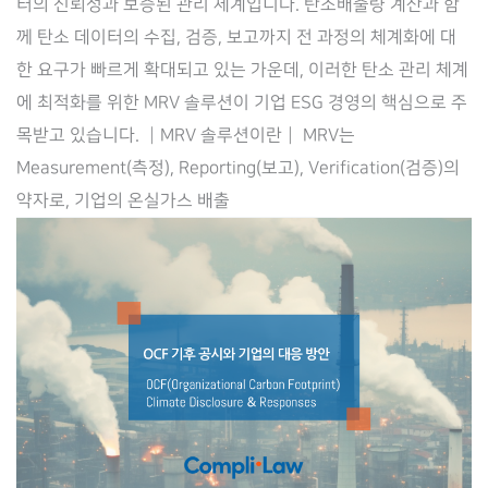
터의 신뢰성과 보증된 관리 체계입니다. 탄소배출량 계산과 함
출
께 탄소 데이터의 수집, 검증, 보고까지 전 과정의 체계화에 대
량
한 요구가 빠르게 확대되고 있는 가운데, 이러한 탄소 관리 체계
수
에 최적화를 위한 MRV 솔루션이 기업 ESG 경영의 핵심으로 주
집
목받고 있습니다. ┃MRV 솔루션이란┃ MRV는
부
Measurement(측정), Reporting(보고), Verification(검증)의
터
약자로, 기업의 온실가스 배출
검
증,
ESG
공
시
까
지
관
리