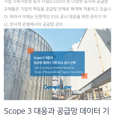
기업 지속가능성 실사 지침(CSDDD) 등 다양한 공시와 공급망
SaaS
규제들은 기업의 책임을 공급망 전체로 확대해 적용하고 있습니
기
다. 따라서 이제는 단편적인 ESG 공시 대응을 위한 관리가 아
반
닌, 전사적 관점에서의 공급망 관리
ESG-
컴
플
라
이
언
스
통
합
관
리
Scope 3 대응과 공급망 데이터 기
전