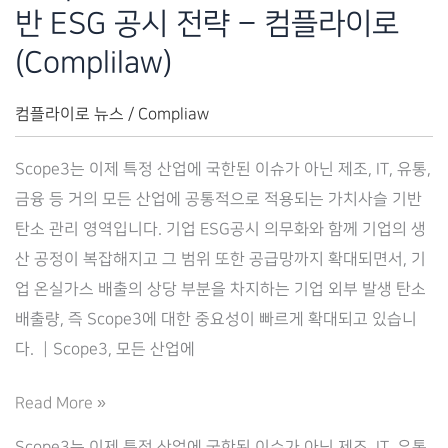
반 ESG 공시 전략 – 컴플라이로
략
–
(Complilaw)
컴
플
컴플라이로 뉴스
/
Compliaw
라
Scope3는 이제 특정 산업에 국한된 이슈가 아닌 제조, IT, 유통,
이
금융 등 거의 모든 산업에 공통적으로 적용되는 가치사슬 기반
로
탄소 관리 영역입니다. 기업 ESG공시 의무화와 함께 기업의 생
(Complilaw)
산 공정이 복잡해지고 그 범위 또한 공급망까지 확대되면서, 기
업 온실가스 배출의 상당 부분을 차지하는 기업 외부 발생 탄소
배출량, 즉 Scope3에 대한 중요성이 빠르게 확대되고 있습니
다. ┃Scope3, 모든 산업에
Scope
Read More »
3
Scope3는 이제 특정 산업에 국한된 이슈가 아닌 제조, IT, 유통,