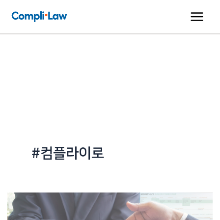
콘
텐
츠
로
건
너
뛰
기
#컴플라이로