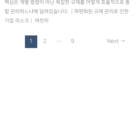
핵심은 개별 법령이 아닌 복잡한 규제를 어떻게 효율적으로 통
라
합 관리하느냐에 달려있습니다. ┃파편화된 규제 관리로 인한
이
기업 리스크┃ 여전히
언
스
1
2
…
9
Next
→
의
효
율
적
인
통
합
관
리
전
략