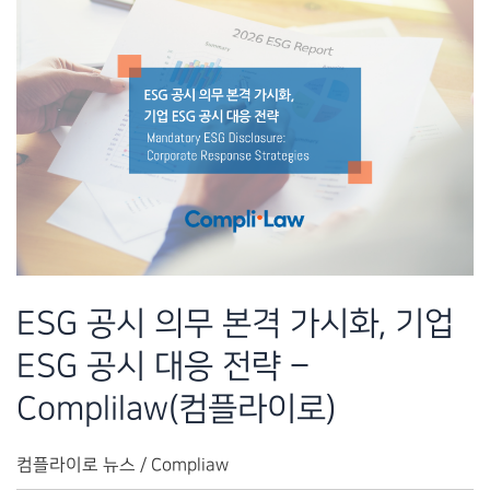
ESG
공
시
대
응
전
략
–
컴
플
ESG 공시 의무 본격 가시화, 기업
라
ESG 공시 대응 전략 –
이
로
Complilaw(컴플라이로)
(Complilaw)
컴플라이로 뉴스
/
Compliaw