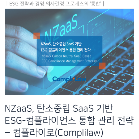
┃ESG 전략과 경영 의사결정 프로세스의 ‘통합’┃
대
응
을
위
한
기
업
통
합
ESG
관
NZaaS, 탄소중립 SaaS 기반
리
ESG-컴플라이언스 통합 관리 전략
체
계
– 컴플라이로(Complilaw)
구