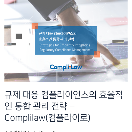
를
위
한
기
업
내
부
시
스
템
규제 대응 컴플라이언스의 효율적
구
인 통합 관리 전략 –
축
방
Complilaw(컴플라이로)
안