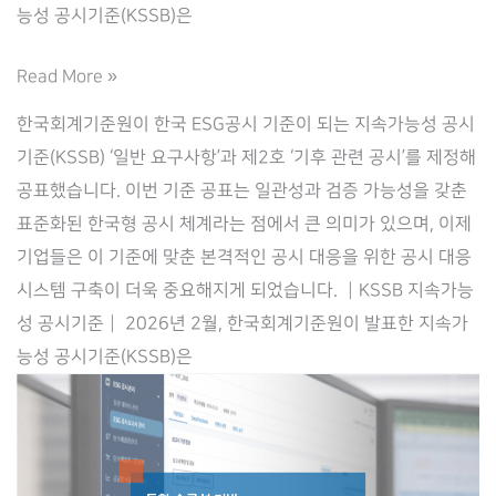
능성 공시기준(KSSB)은
KSSB
Read More »
지
한국회계기준원이 한국 ESG공시 기준이 되는 지속가능성 공시
속
기준(KSSB) ‘일반 요구사항’과 제2호 ‘기후 관련 공시’를 제정해
가
공표했습니다. 이번 기준 공표는 일관성과 검증 가능성을 갖춘
능
표준화된 한국형 공시 체계라는 점에서 큰 의미가 있으며, 이제
성
기업들은 이 기준에 맞춘 본격적인 공시 대응을 위한 공시 대응
공
시스템 구축이 더욱 중요해지게 되었습니다. ┃KSSB 지속가능
시
성 공시기준┃ 2026년 2월, 한국회계기준원이 발표한 지속가
기
능성 공시기준(KSSB)은
준
과
기
업